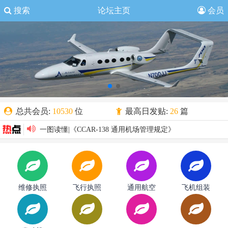
搜索
论坛主页
会员
总共会员:
10530
位
最高日发贴:
26
篇
欢迎新人:
SophoRia
一图读懂|《CCAR-138 通用机场管理规定》
今日发贴:
1
篇
昨日发贴:
1
篇
2024年全国民用运输机场吞吐量排名--起降架次排名
共有主题:
874
篇
共有贴子:
1510
篇
2024年全国民用运输机场吞吐量排名--货邮吞吐量排名
2024年全国民用运输机场吞吐量排名--旅客吞吐量排名
解读丨《运输类旋翼航空器适航规定》
维修执照
飞行执照
通用航空
飞机组装
解读| 《通用机场管理规定》