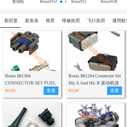
发动机
Rotax915/916
Rotax912
Rotax914UL/F
新回复
新发表
推荐
维修执照
飞行执照
通用航
Rotax 881304
Rotax 881294 Connector Set
CONNECTOR SET FUEL
Hic A And Hic B 发动机连
PUMP发动机油泵连接器套
接套装
¥0.00
查看
¥0.00
查看
装