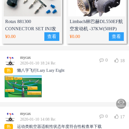
Rotax 881300
Limbach林巴赫DL550EF航
CONNECTOR SET INJ发
空发动机 -37KW(50HP)
动机喷油嘴连接头套装
¥0.00
查看
¥0.00
查看
mycax
0
18
2020-01-10 18:24 Re:
热
懒八字飞行Lazy Lazy Eight
mycax
0
17
2020-01-10 14:08 Re:
热
运动类航空器适航性状态年度符合性检查单下载