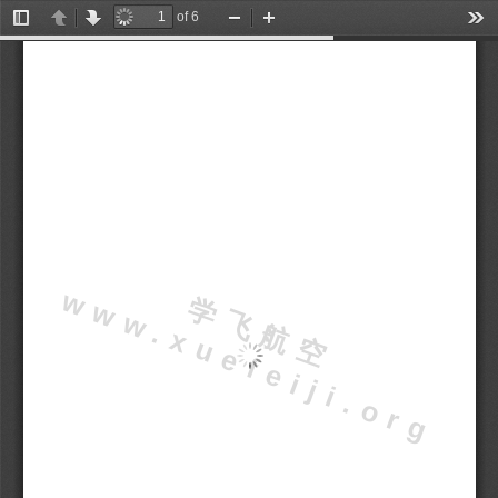
of 6
Toggle
Previous
Next
Zoom
Zoom
Too
Sidebar
Out
In
w
g
学
飞
航
空
w
w
.
x
u
e
f
e
i
j
i
.
o
r