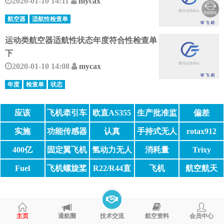
2020-01-10 14:11
mycax
航空器
适航性检查单
运动类航空器适航性状态年度符合性检查单
下
2020-01-10 14:08
mycax
年度
检查单
状态
应该
飞机牵引车
欧直AS355
生产批准监
偏差
督
实施
功能传感器
认真
手持式无人
rotax912
机
400亿
固定翼飞机
氢动力无人
消耗量
Trixy
机
Fuel
飞机螺旋桨
R22/R44直
飞机
航空航天
升机
主页
通航圈
技术交流
航空资料
会员中心