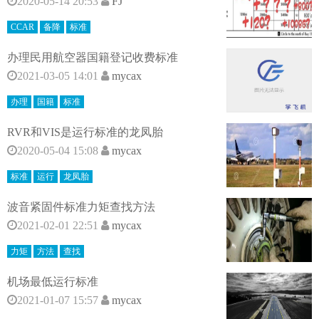
2020-05-14 20:53
FJ
CCAR
备降
标准
办理民用航空器国籍登记收费标准
2021-03-05 14:01
mycax
办理
国籍
标准
RVR和VIS是运行标准的龙凤胎
2020-05-04 15:08
mycax
标准
运行
龙凤胎
波音紧固件标准力矩查找方法
2021-02-01 22:51
mycax
力矩
方法
查找
机场最低运行标准
2021-01-07 15:57
mycax