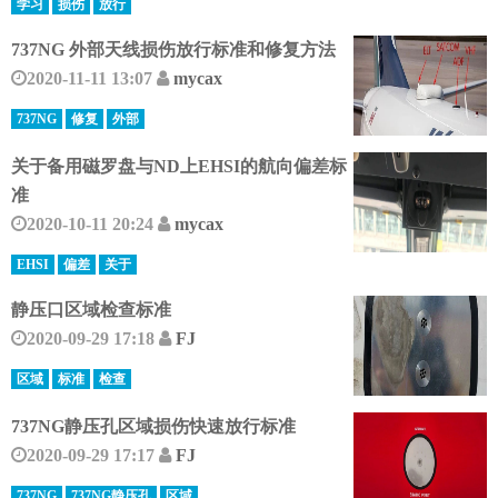
学习
损伤
放行
737NG 外部天线损伤放行标准和修复方法
2020-11-11 13:07
mycax
737NG
修复
外部
关于备用磁罗盘与ND上EHSI的航向偏差标
准
2020-10-11 20:24
mycax
EHSI
偏差
关于
静压口区域检查标准
2020-09-29 17:18
FJ
区域
标准
检查
737NG静压孔区域损伤快速放行标准
2020-09-29 17:17
FJ
737NG
737NG静压孔
区域