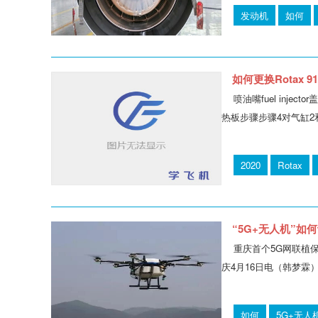
发动机
如何
如何更换Rotax 912 
喷油嘴fuel injec
热板步骤步骤4对气缸2
2020
Rotax
“5G+无人机”如何
重庆首个5G网联植
庆4月16日电（韩梦霖
如何
5G+无人