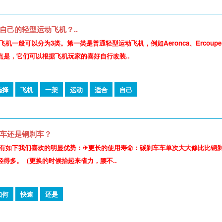
自己的轻型运动飞机？..
一般可以分为3类。第一类是普通轻型运动飞机，例如Aeronca、Ercoupe、Lusc
点是，它们可以根据飞机玩家的喜好自行改装..
选择
飞机
一架
运动
适合
自己
车还是钢刹车？
有如下我们喜欢的明显优势：✈更长的使用寿命：碳刹⻋车单次⼤大修⽐比钢
轻得多。（更换的时候抬起来省力，腰不..
如何
快速
还是