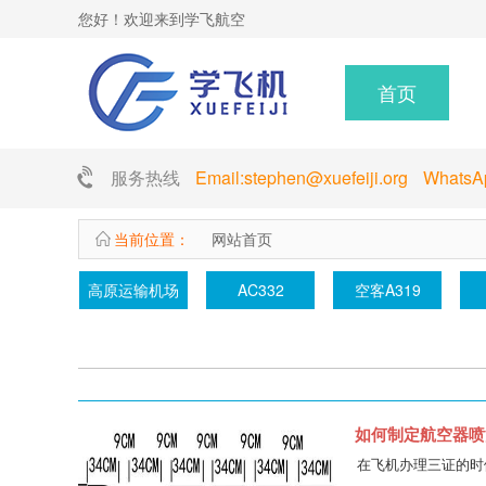
您好！欢迎来到学飞航空
首页
服务热线
Email:stephen@xuefeiji.org Whats
当前位置：
网站首页
旋翼航空器
零重力航空
h425直升
运12
如何制定航空器喷
在飞机办理三证的时