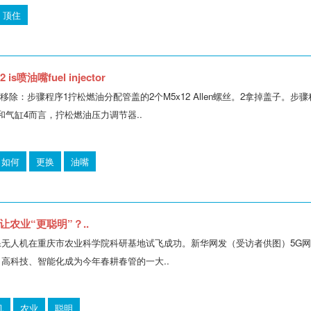
顶住
is喷油嘴fuel injector
tor盖移除：步骤程序1拧松燃油分配管盖的2个M5x12 Allen螺丝。2拿掉盖子。步骤程序3拧
和气缸4而言，拧松燃油压力调节器..
如何
更换
油嘴
让农业“更聪明”？..
保无人机在重庆市农业科学院科研基地试飞成功。新华网发（受访者供图）5G
）高科技、智能化成为今年春耕春管的一大..
机
农业
聪明