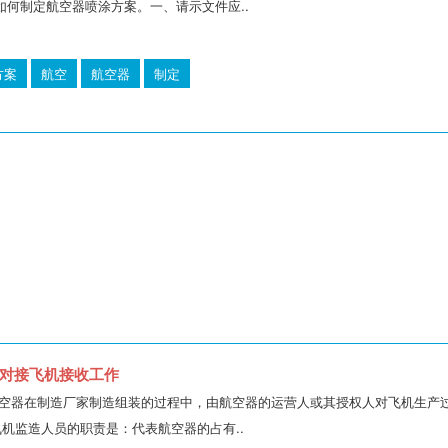
如何制定航空器喷涂方案。一、请示文件应..
方案
航空
航空器
制定
对接飞机接收工作
空器在制造厂家制造组装的过程中，由航空器的运营人或其授权人对飞机生产过
）》。飞机监造人员的职责是：代表航空器的占有..