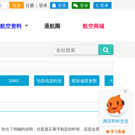
登录
注册
|
登录
登录
登录
登录
航空资料
通航圈
航空商城
KLA-100
铸铁平台
辽翔动⼒
螺旋桨测
网页即时交流
定》给出了明确的说明，但是真正着手制定的时候，还是会遇到各种
学飞客服