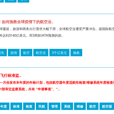
！如何挽救全球疫情下的航空业..
球蔓延，旅游和商务出行需求大幅下滑，全球航空业遭受严重冲击。据国际航空运
达到3140亿美元。而3周前IATA预测的损..
损失
疫情
航空
航空业
3千亿美元
挽救
飞行标准监..
一月份发布本年度的年检计划，包括航空器年度适航性检查/维修系统年度检查计
91部审定监察系统，共有 “申请事项”、“..
年度
标准
检查
民航
管理
系统
维修
航空
航空器