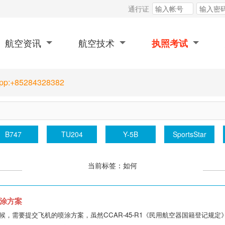
通行证
航空资讯
航空技术
执照考试
App:+85284328382
Y12
丰羽顺途
WJ6发动机
江西直升机
当前标签：如何
涂方案
候，需要提交飞机的喷涂方案，虽然CCAR-45-R1《民用航空器国籍登记规