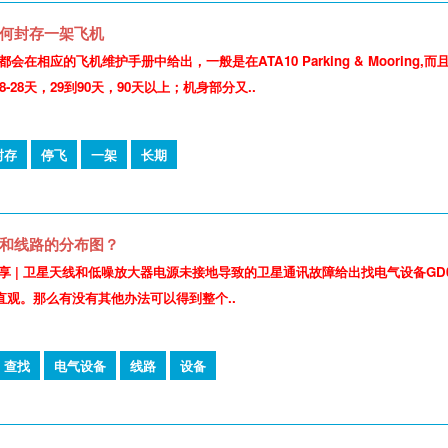
何封存一架飞机
会在相应的飞机维护手册中给出，一般是在ATA10 Parking & Moori
-28天，29到90天，90天以上；机身部分又..
封存
停飞
一架
长期
和线路的分布图？
享 | 卫星天线和低噪放大器电源未接地导致的卫星通讯故障给出找电气设备GD0
直观。那么有没有其他办法可以得到整个..
查找
电气设备
线路
设备