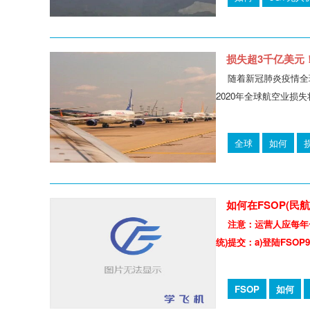
损失超3千亿美元
随着新冠肺炎疫情全
2020年全球航空业损失将
全球
如何
如何在FSOP(民航
注意：运营人应每年
统)提交：a)登陆FSOP
FSOP
如何