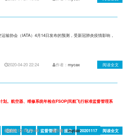
输协会（IATA）4月14日发布的预测，受新冠肺炎疫情影响，
2020-04-20 22:24
作者：
mycax
阅读全文
划。航空器、维修系统年检在FSOP(民航飞行标准监督管理系
适航性
2020-12-10 10:49
飞行
监督管理
作者：
提交
mycax
20201117
阅读全文