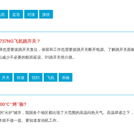
飞机
监造
对接
接收
737NG飞机跳开关？
些故障也需要拔跳开关复位，保留和工作也需要拔跳开关断开电源。了解跳开关
减少不必要的航班延误。01跳开关简介跳..
开关
快速
找到
飞机
准确
00℃“烤”验?
的“火炉”城市，我国各个地区都出现了大范围的高温闷热天气。高温肆虐之下，
就不值一提。要知道发动机工作..