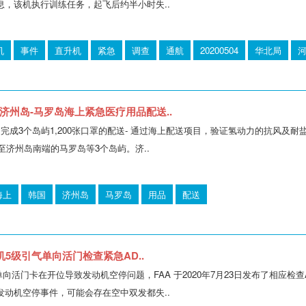
息，该机执行训练任务，起飞后约半小时失..
机
事件
直升机
紧急
调查
通航
20200504
华北局
济州岛-马罗岛海上紧急医疗用品配送..
成功完成3个岛屿1,200张口罩的配送- 通过海上配送项目，验证氢动力的抗风
送至济州岛南端的马罗岛等3个岛屿。济..
海上
韩国
济州岛
马罗岛
用品
配送
动机5级引气单向活门检查紧急AD..
级单向活门卡在开位导致发动机空停问题，FAA 于2020年7月23日发布了相应检查A
发动机空停事件，可能会存在空中双发都失..