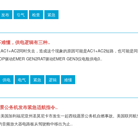
发布
引气
检查
紧急
不难懂，供电逻辑有三种..
是AC1+AC2同时失去，造成这个现象的原因可能是AC1+AC2短路，也可能
驱动EMER GEN2RAT驱动EMER GEN3仅电瓶供电0..
供电
电气
紧急
逻辑
难懂
景公务机发布紧急适航指令..
7日，在美国加利福尼亚州圣莫尼卡市发生一起西锐愿景公务机自燃事故。美国联邦
的音频放大器电路板从驾驶舱中移出为止..