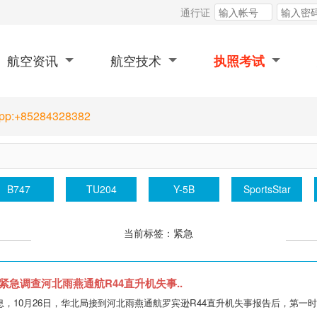
通行证
航空资讯
航空技术
执照考试
App:+85284328382
B747
TU204
Y-5B
SportsStar
当前标签：紧急
华北局紧急调查河北雨燕通航R44直升机失事..
消息，10月26日，华北局接到河北雨燕通航罗宾逊R44直升机失事报告后，第