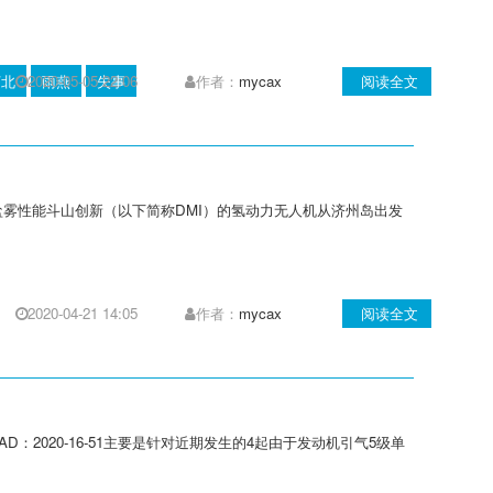
河北
2020-05-05 22:06
雨燕
失事
作者：
mycax
阅读全文
及耐盐雾性能斗山创新（以下简称DMI）的氢动力无人机从济州岛出发
2020-04-21 14:05
作者：
mycax
阅读全文
D：2020-16-51主要是针对近期发生的4起由于发动机引气5级单