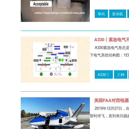
单向
发动机
A330丨紧急电气
A330紧急电气形态
下电气系统结构图：1EDP
A330丨
三种
美国FAA对西锐愿
2019年12月2
暂时停飞，直到有问题