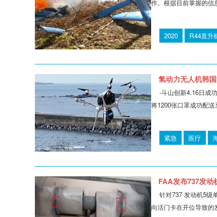
作。根据目前掌握的信
2020
R44直升
氢动力无人机韩国
-斗山创新4.16日
将1200张口罩成功配
紧急
医疗
FAA发布737发
针对737 发动机5
向活门卡在开位导致的