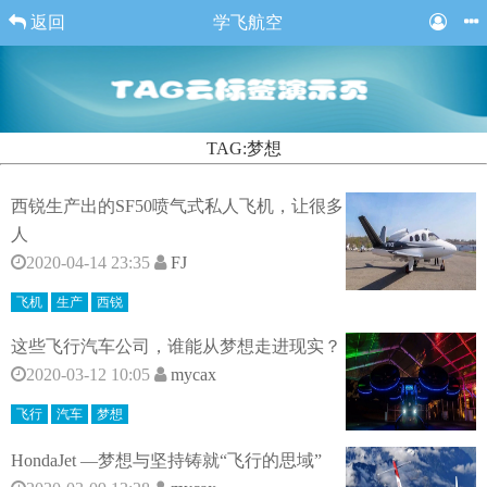
返回
学飞航空
TAG:梦想
西锐生产出的SF50喷气式私人飞机，让很多
人
2020-04-14 23:35
FJ
飞机
生产
西锐
这些飞行汽车公司，谁能从梦想走进现实？
2020-03-12 10:05
mycax
飞行
汽车
梦想
HondaJet —梦想与坚持铸就“飞行的思域”