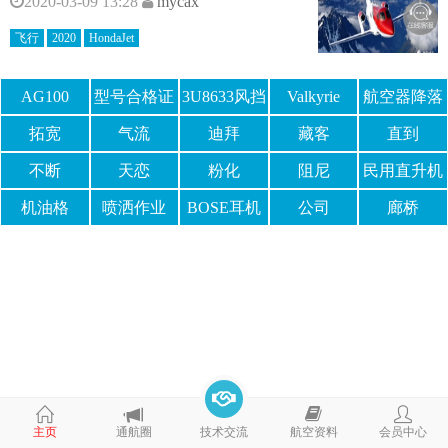
2020-03-09 13:28
mycax
飞行
2020
HondaJet
AG100
型号合格证
3U8633风挡
Valkyrie
航空器降落
伞
拓宽
气流
迪拜
藏客
直到
不断
天恋
粉化
阻尼
民用直升机
机油格
喷洒作业
BOSE耳机
公司
廊桥
价格
主页
通航圈
技术交流
航空资料
会员中心