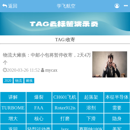
返回
学飞航空
TAG:收寄
物流大瘫痪：中邮小包将暂停收寄，2天4万
个
2020-03-26 11:52
mycax
2020
物流
瘫痪
讲解
爆裂
CH601飞机
起落架
本征半导体
TURBOME
FAA
Rotax912is
溶剂
需要
CA
燃油泵
增大
核心
打磨
下滑
隐身
返回
轻型运动类
lazy
赛斯纳180K
美军