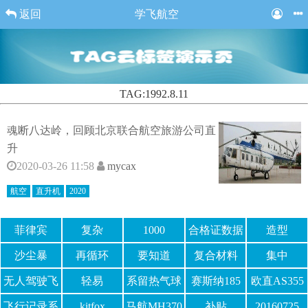
返回
学飞航空
TAG:1992.8.11
魂断八达岭，回顾北京联合航空旅游公司直
升
2020-03-26 11:58
mycax
航空
直升机
2020
菲律宾
复杂
1000
合格证数据
造型
单
沙尘暴
再循环
要知道
复合材料
集中
无人驾驶飞
轻易
系留热气球
赛斯纳185
欧直AS355
机
飞行记录系
kitfox
马航MH370
补贴
20160725