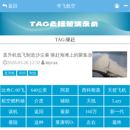
返回
学飞航空
TAG:驱赶
直升机低飞制造沙尘暴 驱赶海滩上的聚集游
2020-03-26 12:32
mycax
直升机
2020
制造
比奇C-90飞
640公里
阿若
西科斯基
天箭飞机
机
S76
航空燃料储
介质
辅助
天线
Lazy
罐
该机
返回
最新
160万
新一代
着陆
这种
莱康明O-
左右
最终