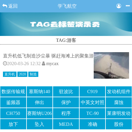
返回
学飞航空
TAG:游客
直升机低飞制造沙尘暴 驱赶海滩上的聚集游
2020-03-26 12:32
mycax
直升机
2020
制造
数据传输规
塞斯纳140
驻波比
C919
发动机组件
范
鉴频器
伸出
保护
中英文对照
腐蚀
表
CH750
赛斯纳U206
程序
TC-90
莱康明发动
机
放下
坠入
MEDA
准确
股份