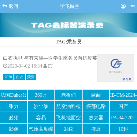
返回
学飞航空
TAG:乘务员
白衣执甲 与有荣焉—医学生乘务员向抗疫英
2020-04-02 16:34
FJ
2020
白衣
荣焉
法国Daher公
360万
老板们
蒙蔽
IB-TM-2024-
司
01
张力
沙尘暴
航空油料检
振荡电路
国产
测
必须
容易
飞机地面空
放大器
PA-34-220T
调
影像
气压高度编
裂纹
接近
10起