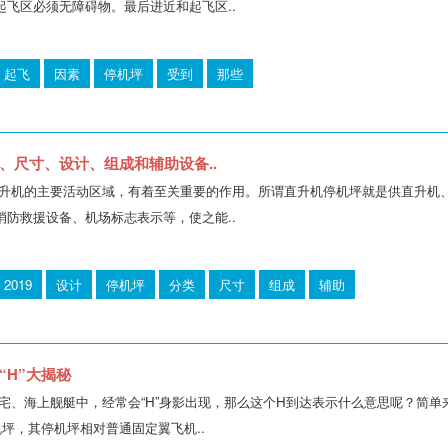
起飞区必须无障碍物。最后进近和起飞区..
起飞
因素
停机坪
受到
那些
、尺寸、设计、组成和辅助设备..
升机的主要活动区域，有着至关重要的作用。所谓直升机停机坪就是供直升机
消防救援设备、机场标志表示等，使之能..
2019
设计
停机坪
分类
尺寸
组成
辅助
“H”大揭秘
、海上舰艇中，经常会“H”身影出现，那么这个H到达表示什么意思呢？简单来说这
机坪，其停机坪相对普通固定翼飞机..