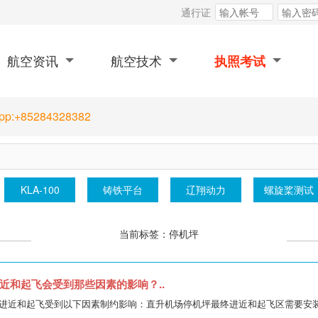
通行证
航空资讯
航空技术
执照考试
App:+85284328382
KLA-100
铸铁平台
辽翔动⼒
螺旋桨测试
当前标签：停机坪
近和起飞会受到那些因素的影响？..
进近和起飞受到以下因素制约影响：直升机场停机坪最终进近和起飞区需要安