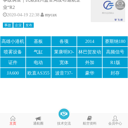
业“R2
2020-04-19 22:38
mycax
事故
企业
发布
高雄小港机
基板
各项
2014
赛斯纳180
场
喷雾设备
气缸
莱康明IO-
林巴贺发动
高频信号
360
机
证件
电动
宽体
外加
R1版
JA600
欧直AS355
波音737-
豪华
封存
200C
主页
通航圈
技术交流
航空资料
会员中心