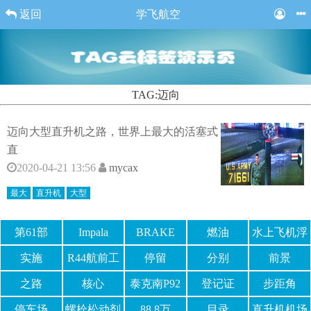
返回
学飞航空
TAG:迈向
迈向大型直升机之路，世界上最大的活塞式
直
2020-04-21 13:56
mycax
最大
直升机
大型
第61部
Impala
BRAKE
燃油
水上飞机浮
筒
实施
R44航前工
停留
分别
前景
作单
之路
核心
泰克南P92
登记证
步距角
停车场
螺栓松动剂
88.8万
目录
直升机机场