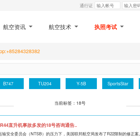
通行证
航空资讯
航空技术
执照考试
App:+85284328382
B747
TU204
Y-5B
SportsStar
当前标签：18号
/R44直升机事故多发的18号咨询通告..
家运输安全委员会（NTSB）的压力下，美国联邦航空局发布了R22限制的修正案