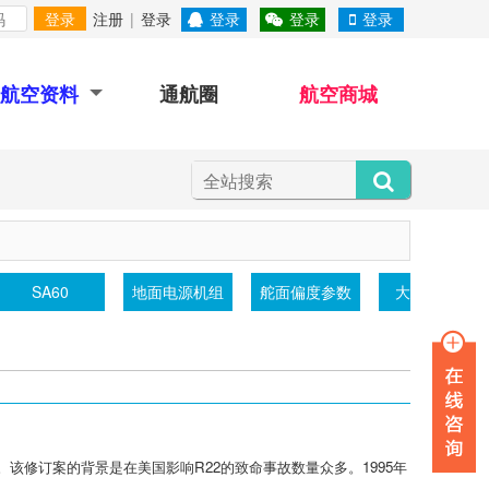
登录
注册
|
登录
登录
登录
登录
航空资料
通航圈
航空商城
SA60
地面电源机组
舵面偏度参数
大气透射仪
。该修订案的背景是在美国影响R22的致命事故数量众多。1995年