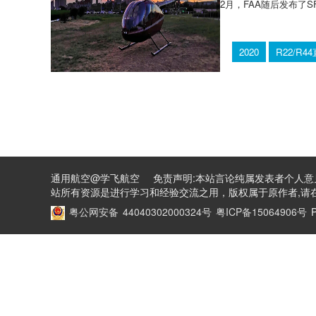
2月，FAA随后发布了S
2020
R22/R4
通用航空@学飞航空 免责声明:本站言论纯属发表者个人意
站所有资源是进行学习和经验交流之用，版权属于原作者,请在
粤公网安备 44040302000324号
粤ICP备15064906号
P