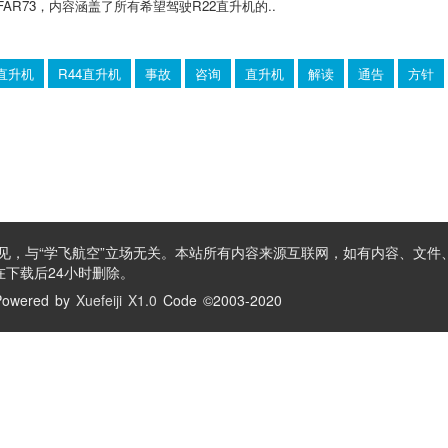
FAR73，内容涵盖了所有希望驾驶R22直升机的..
4直升机
R44直升机
事故
咨询
直升机
解读
通告
方针
见，与“学飞航空”立场无关。本站所有内容来源互联网，如有内容、文件
下载后24小时删除。
owered by
Xuefeiji X1.0
Code ©2003-2020