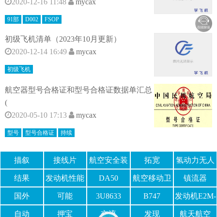
2020-12-16 11:48
mycax
91部
D002
FSOP
初级飞机清单（2023年10月更新）
2020-12-14 16:49
mycax
初级飞机
航空器型号合格证和型号合格证数据单汇总
(
2020-05-10 17:13
mycax
型号
型号合格证
持续
描叙
接线片
航空安全装
拓宽
氢动力无人
置
机
结果
发动机性能
DA50
航空移动卫
镇流器
星
国外
可能
3U8633
B747
发动机E2M-
1000
自动
押宝
交流
发现
航天航空