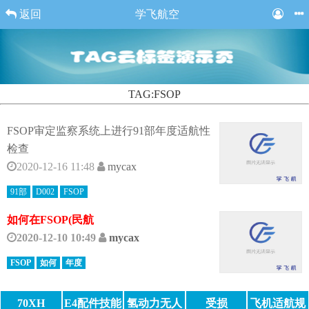
返回
学飞航空
TAG:FSOP
FSOP审定监察系统上进行91部年度适航性
检查
2020-12-16 11:48
mycax
91部
D002
FSOP
如何在FSOP(民航
2020-12-10 10:49
mycax
FSOP
如何
年度
70XH
E4配件技能
氢动力无人
受损
飞机适航规