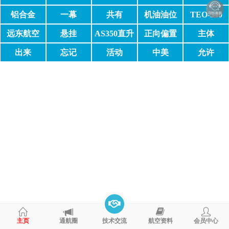
机
定
铝合金
一幕
共有
机油油位
TEO-540
远东航空
悬挂
AS350直升
正向偏置
主体
机
出来
忘记
活动
中美
允许
主页
通航圈
技术交流
航空资料
会员中心