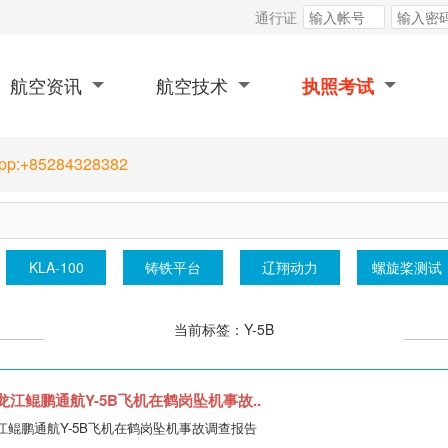
通行证
航空资讯
航空技术
执照考试
App:+85284328382
民用航空法
旋翼航空器
零重力航空
h425
当前标签：Y-5B
黑龙江鲲鹏通航Y-5B飞机在鹤岗坠机事故..
黑龙江鲲鹏通航Y-5B飞机在鹤岗坠机事故调查报告