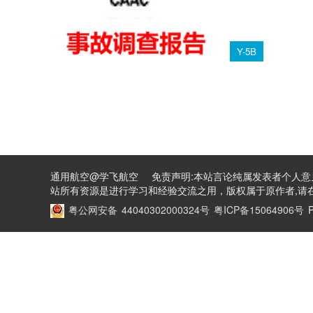
Y-5B
通用航空@学飞航空 免责声明:本站言论纯属发表者个人意
站所有资源是进行学习和经验交流之用，版权属于原作者,请在
粤公网安备 44040302000324号
粤ICP备15064906号
P