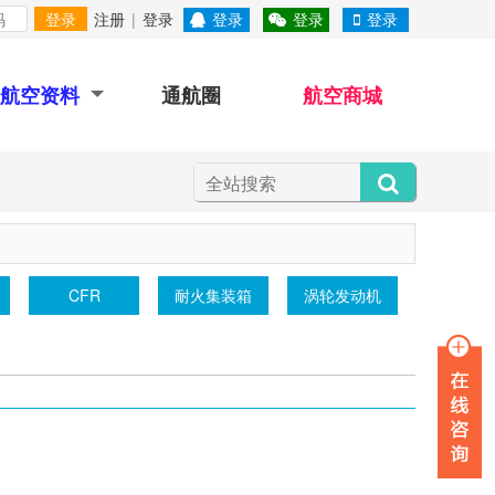
登录
注册
|
登录
登录
登录
登录
航空资料
通航圈
航空商城
直升
运12
Y12
丰羽顺途
WJ