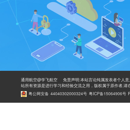
通用航空@学飞航空 免责声明:本站言论纯属发表者个人意
站所有资源是进行学习和经验交流之用，版权属于原作者,请在
粤公网安备 44040302000324号
粤ICP备15064906号
P