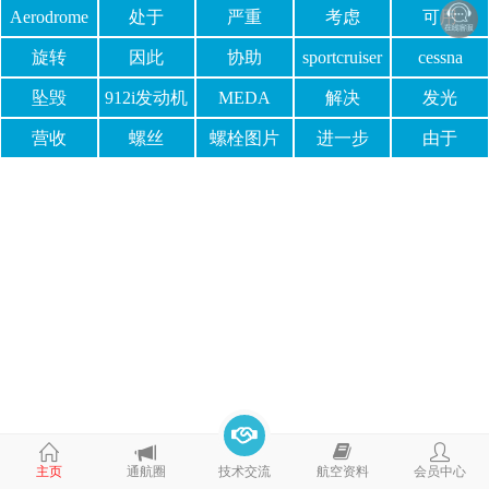
Aerodrome
处于
严重
考虑
可用
旋转
因此
协助
sportcruiser
cessna
飞机
坠毁
912i发动机
MEDA
解决
发光
营收
螺丝
螺栓图片
进一步
由于
主页
通航圈
技术交流
航空资料
会员中心