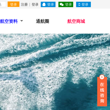
登录
注册
|
登录
登录
登录
登录
航空资料
通航圈
航空商城