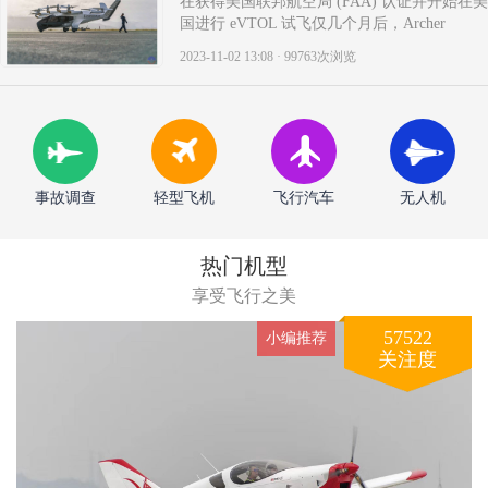
在获得美国联邦航空局 (FAA) 认证并开始在美
国进行 eVTOL 试飞仅几个月后，Archer
Aviation在阿拉伯联合酋长国找到了其全电动
2023-11-02 13:08 · 99763次浏览
空中出租车服务的第一个国际启动合作伙伴。
通过最近签署的谅解备忘录，Archer 将致力于
实施必要的基础设施，以便在阿布扎比的激励
措施的翅膀（..
事故调查
轻型飞机
飞行汽车
无人机
热门机型
享受飞行之美
57522
小编推荐
关注度