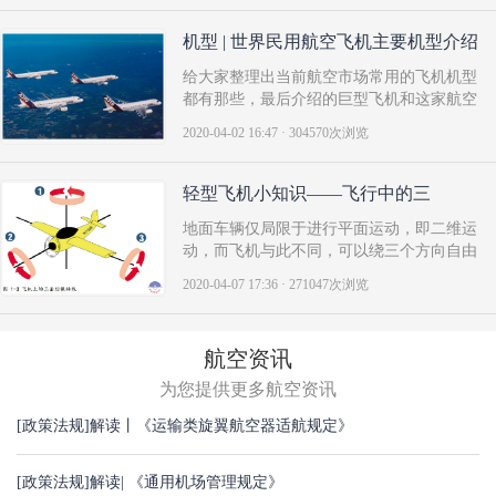
项的通知》（民航发〔2018〕18号）、2019
年印发的《B类通用机场备案办法（试
机型 | 世界民用航空飞机主要机型介绍
行）》（民航规〔2019〕74号 ）和..
给大家整理出当前航空市场常用的飞机机型
都有那些，最后介绍的巨型飞机和这家航空
公司会让你很震撼！如今，世界民航领域的
2020-04-02 16:47 · 304570次浏览
客机基本被美国的波音公司（Boeing）和欧
洲的空中客车公司（Airbus）二分天下，绝
大多数世界主流的国家和地区航空公司均选
轻型飞机小知识——飞行中的三
择这两家公司的产品作为..
个“轴”
地面车辆仅局限于进行平面运动，即二维运
动，而飞机与此不同，可以绕三个方向自由
运动。除直线向前运动外，超轻型飞机可以
2020-04-07 17:36 · 271047次浏览
进行三种基本运动，每种运动都各自绕三个
座标轴中的一个轴运动，这三个轴或这种运
动为：俯仰、横滚和偏航。 参考轴俯仰
航空资讯
轴，即横轴..
为您提供更多航空资讯
[政策法规]
解读丨《运输类旋翼航空器适航规定》
[政策法规]
解读| 《通用机场管理规定》