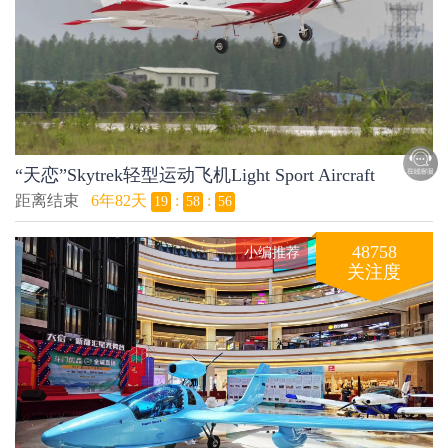
“天恋”Skytrek轻型运动飞机Light Sport Aircraft
距离结束
6年82天
:
:
19
58
55
48758
小编推荐
关注度