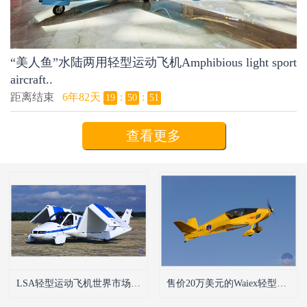
“美人鱼”水陆两用轻型运动飞机Amphibious light sport
aircraft..
距离结束
6年82天
:
:
19
50
50
查看更多
LSA轻型运动飞机世界市场和中国发展前景
售价20万美元的Waiex轻型运动飞机