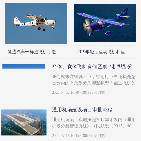
像造汽车一样造飞机，造咱老百姓也买得起的飞机
2019年轻型运动飞机和运动飞行员套材飞机市场份额报告LSA and SP Kit Marke..
窄体、宽体飞机有何区别？机型划分
一次性说清楚！
我们就来详细说一下，空运行业中飞机是怎
么分类的？又划分为哪些机型？坐过飞机的
人都知道，飞机有大小之分，但大小只是一
2020-04-02 16:50 · 381386次浏览
个相对的概念。事实上，飞机可以分为窄体
飞机和宽体飞机两种。这种分类方法就是按
照机身的宽度来划分的。窄体飞机机身宽度
通用机场建设项目审批流程
小于4.72米，客舱内每排..
通用机场项目实施按照2017年印发的《通用
机场分类管理办法》（民航发〔2017〕46
号，以下简称《办法》）、2018年印发的
2024-07-18 10:45 · 306066次浏览
《关于实施<通用机场分类管理办法>有关事