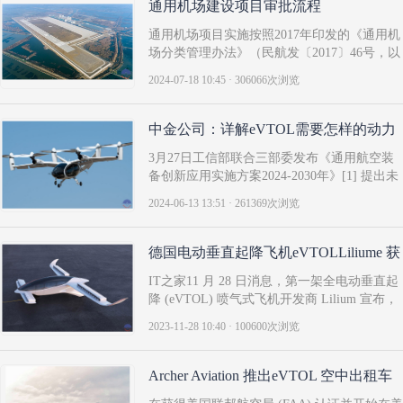
通用机场建设项目审批流程
通用机场项目实施按照2017年印发的《通用机
场分类管理办法》（民航发〔2017〕46号，以
下简称《办法》）、2018年印发的《关于实施
2024-07-18 10:45 · 306066次浏览
<通用机场分类管理办法>有关事项的通知》
（民航发〔2018〕18号）、2019年印发的《B
类通用机场备案办法（试行）》（民航规
中金公司：详解eVTOL需要怎样的动力
〔2019〕74号 ）和..
系统
3月27日工信部联合三部委发布《通用航空装
备创新应用实施方案2024-2030年》[1] 提出未
来以电动化为主供、兼顾混动等其他路线，加
2024-06-13 13:51 · 261369次浏览
速电推进系统的技术突破，加快涡轴、涡桨发
动机的研制以及100-200马力活塞发动机批量
交付，同时开展400kw以下混动系统研制、
德国电动垂直起降飞机eVTOLLiliume 获
250kw以下电驱..
欧盟“运营许可证”..
IT之家11 月 28 日消息，第一架全电动垂直起
降 (eVTOL) 喷气式飞机开发商 Lilium 宣布，
公司收到了欧盟航空安全局（EASA）颁发
2023-11-28 10:40 · 100600次浏览
的“设计机构批准”（Design Organization
Approval）。首席技术官兼设计组织负责人
Alastair McIntosh 解释，设计组织批准就是运
Archer Aviation 推出eVTOL 空中出租车
营许可证，..
服务