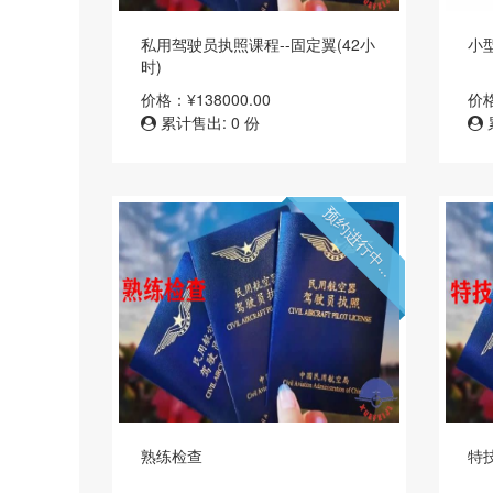
私用驾驶员执照课程--固定翼(42小
小
时)
价格：¥138000.00
价格
累计售出: 0 份
预约进行中...
熟练检查
特