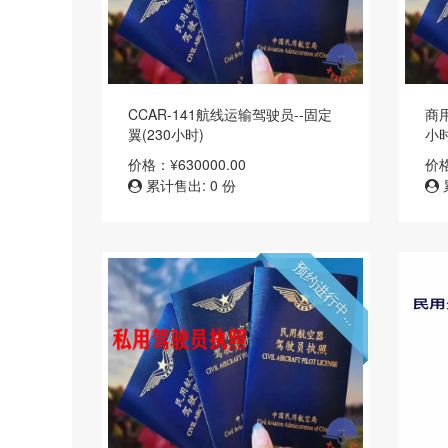
CCAR-141航线运输驾驶员--固定
商
翼(230小时)
小时
价格：¥630000.00
价格
累计售出: 0 份
预约进行中...