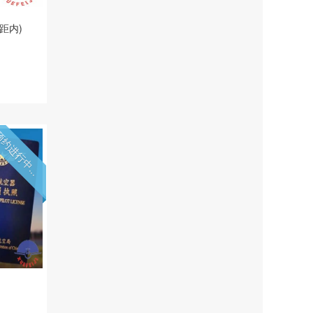
距内)
约进行中...