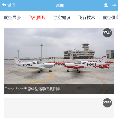
返回
新闻
航空展会
飞机图片
航空知识
飞行技术
航空供
3748
Triton Sport天恋轻型运动飞机图集
2755