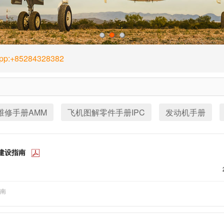
1
2
3
App:+85284328382
维修手册AMM
飞机图解零件手册IPC
发动机手册
机场建设指南
指南