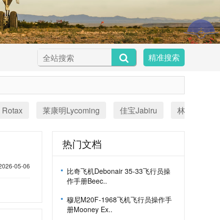
精准搜索
Rotax
莱康明Lycoming
佳宝Jabiru
林巴赫Limb
热门文档
2026-05-06
比奇飞机Debonair 35-33飞行员操
作手册Beec..
穆尼M20F-1968飞机飞行员操作手
册Mooney Ex..