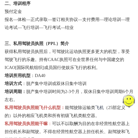
二、培训程序
预付定金
报名—体检—正式录取—签订相关协议—支付费用—理论培训—理
论考试—飞行培训—飞行考试—结业
三、私用驾驶员执照（PPL）简介
获得私用驾驶员执照后，可驾驶比运动执照更多更大的机型，享受
驾驶飞行的乐趣。持有CAAC执照可在全世界任何与中国建交的
ICAO[国际民航组织]成员国行使娱乐飞行的权利。
培训所用机型
：DA40
培训方式
：脱产集中培训或双休日集中培训
培训周期：
脱产集中培训时间为2-3个月，双休日集中培训周期6个月
左右。
私用驾驶员执照能飞什么机型：
能驾驶除运输类
飞机
（25部定义
的）以外的相应飞机类和所有初级飞机类航空器。
私用驾驶员执照能干嘛
：
可以不以取酬为目的在非经营性航空器上
担任机长和副驾驶。不得在经营性航空器上担任机长、副驾驶和飞