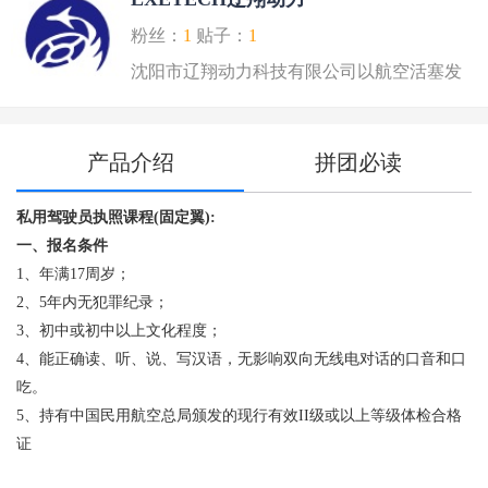
粉丝：
1
贴子：
1
沈阳市辽翔动⼒科技有限公司以航空活塞发
动机技术研发..
产品介绍
拼团必读
私用驾驶员执照课程(固定翼):
一
一、报名条件
1、年满17周岁；
2、5年内无犯罪纪录；
3、初中或初中以上文化程度；
4、能正确读、听、说、写汉语，无影响双向无线电对话的口音和口
吃。
5、持有中国民用航空总局颁发的现行有效II级或以上等级体检合格
证