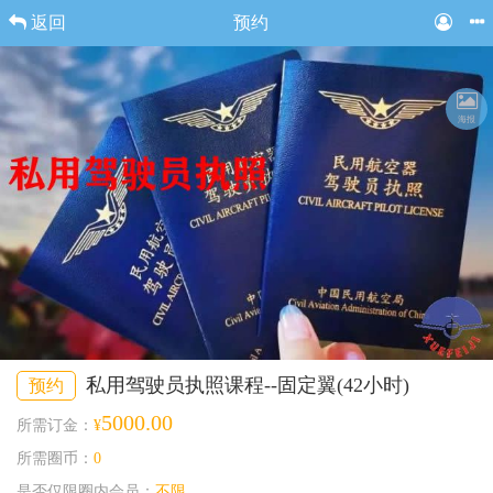
返回
预约
海报
私用驾驶员执照课程--固定翼(42小时)
预约
5000.00
所需订金：
¥
所需圈币：
0
是否仅限圈内会员：
不限