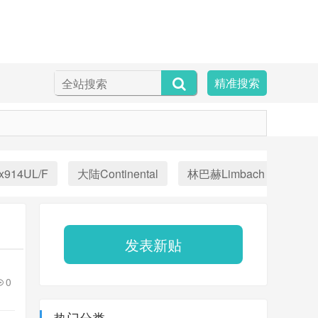
精准搜索
x914UL/F
大陆Continental
林巴赫Limbach
Aust
发表新贴
0
热门分类