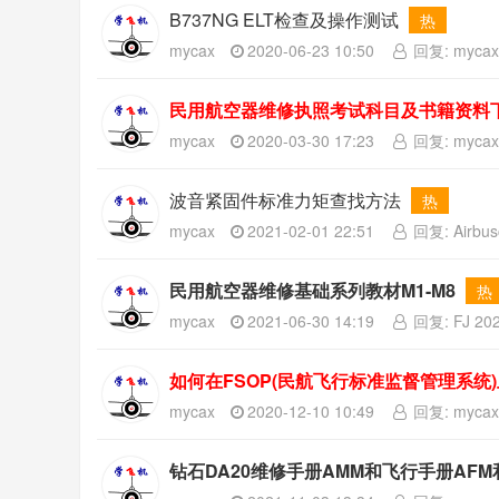
B737NG ELT检查及操作测试
热
mycax
2020-06-23 10:50
回复: myca
民用航空器维修执照考试科目及书籍资料
mycax
2020-03-30 17:23
回复: mycax 
波音紧固件标准力矩查找方法
热
mycax
2021-02-01 22:51
回复: Airbu
民用航空器维修基础系列教材M1-M8
热
mycax
2021-06-30 14:19
回复: FJ 202
如何在FSOP(民航飞行标准监督管理系统
度检查
热
mycax
2020-12-10 10:49
回复: mycax 
钻石DA20维修手册AMM和飞行手册AFM