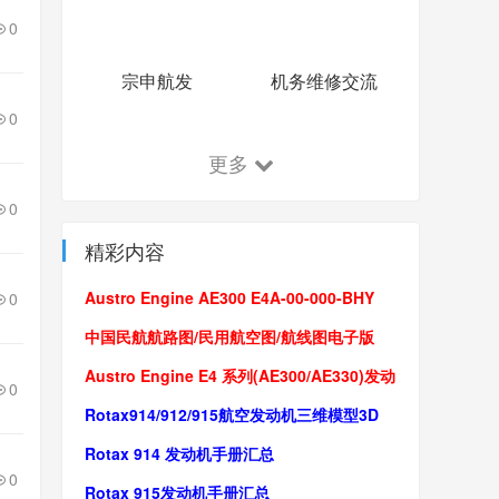
0
宗申航发
机务维修交流
0
更多
0
精彩内容
Austro Engine AE300 E4A-00-000-BHY
0
Scope of supply发动机供应组件
​中国民航航路图/民用航空图/航线图电子版
(2022更新)
Austro Engine E4 系列(AE300/AE330)发动
0
机操作手册/维修手册
Rotax914/912/915航空发动机三维模型3D
Model(IGS/stp/X_t格式)
Rotax 914 发动机手册汇总
0
Rotax 915发动机手册汇总