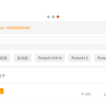
1
2
3
App:+85284328382
组装
发动机
Rotax915/916
Rotax912
Rota
帖子
热
395