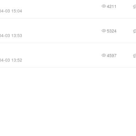
4211
4-03 15:04
5324
4-03 13:53
4597
4-03 13:52
查看更多
见，与“学飞航空”立场无关。本站所有内容来源互联网，如有内容、文件
下载后24小时删除。
owered by
Xuefeiji X1.0
Code ©2003-2020