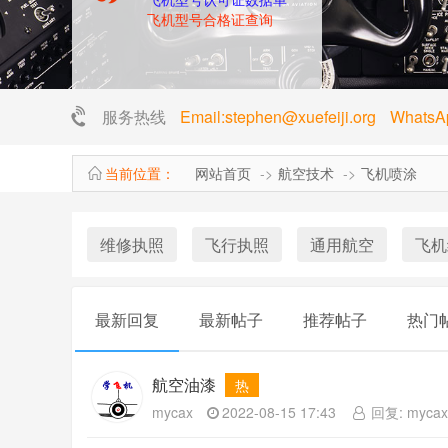
飞机型号合格证查询
服务热线
Email:stephen@xuefeiji.org Whats
当前位置：
网站首页
航空技术
飞机喷涂
维修执照
飞行执照
通用航空
飞机
最新回复
最新帖子
推荐帖子
热门
航空油漆
热
mycax
2022-08-15 17:43
回复: mycax 