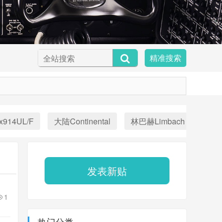
精准搜索
x914UL/F
大陆Continental
林巴赫Limbach
Aust
发表新贴
1
热门分类