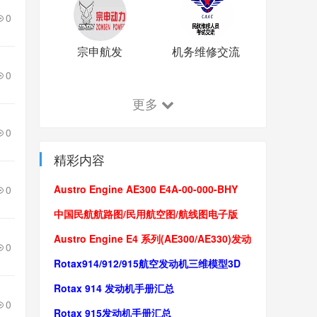
0
宗申航发
机务维修交流
0
更多
0
精彩内容
Austro Engine AE300 E4A-00-000-BHY
0
Scope of supply发动机供应组件
​中国民航航路图/民用航空图/航线图电子版
(2022更新)
Austro Engine E4 系列(AE300/AE330)发动
0
机操作手册/维修手册
Rotax914/912/915航空发动机三维模型3D
Model(IGS/stp/X_t格式)
Rotax 914 发动机手册汇总
0
Rotax 915发动机手册汇总