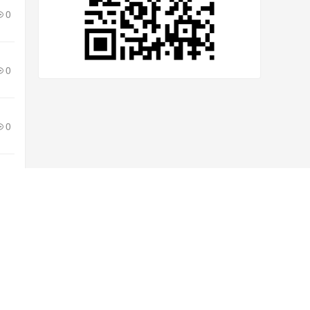
0
0
0
扫一
、图片等侵权，请联系我们立即删除！本
扫手
机访
问