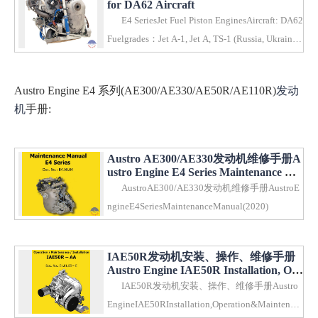
for DA62 Aircraft
E4 SeriesJet Fuel Piston EnginesAircraft: DA62
Fuelgrades：Jet A-1, Jet A, TS-1 (Russia, Ukraine),
RT..
Austro Engine E4 系列(AE300/AE330/AE50R/AE110R)
发动
机
手册:
Austro AE300/AE330发动机维修手册A
ustro Engine E4 Series Maintenance Ma
nual(2020)
AustroAE300/AE330发动机维修手册AustroE
ngineE4SeriesMaintenanceManual(2020)
IAE50R发动机安装、操作、维修手册
Austro Engine IAE50R Installation, Ope
ration & Maintenance Manual
IAE50R发动机安装、操作、维修手册Austro
EngineIAE50RInstallation,Operation&Maintenan