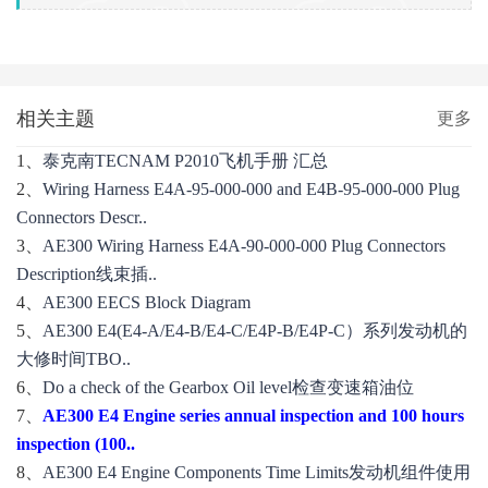
相关主题
更多
1、
泰克南TECNAM P2010飞机手册 汇总
2、
Wiring Harness E4A-95-000-000 and E4B-95-000-000 Plug
Connectors Descr..
3、
AE300 Wiring Harness E4A-90-000-000 Plug Connectors
Description线束插..
4、
AE300 EECS Block Diagram
5、
AE300 E4(E4-A/E4-B/E4-C/E4P-B/E4P-C）系列发动机的
大修时间TBO..
6、
Do a check of the Gearbox Oil level检查变速箱油位
7、
AE300 E4 Engine series annual inspection and 100 hours
inspection (100..
8、
AE300 E4 Engine Components Time Limits发动机组件使用