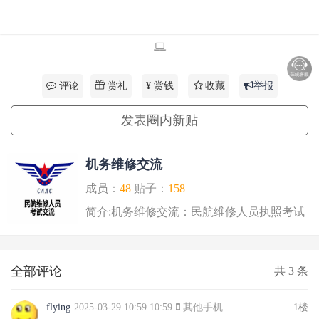
赏礼
评论
¥ 赏钱
收藏
举报
发表圈内新贴
机务维修交流
成员：
48
贴子：
158
简介:机务维修交流：民航维修人员执照考试
运动粗维修执照考..
全部评论
共
3
条
flying
2025-03-29 10:59 10:59
其他手机
1楼