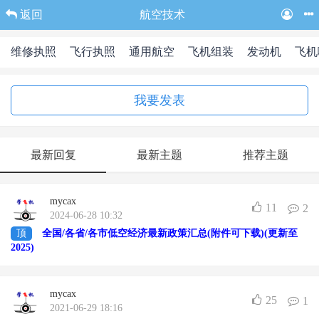
返回
航空技术
维修执照
飞行执照
通用航空
飞机组装
发动机
飞机
我要发表
最新回复
最新主题
推荐主题
mycax
11
2
2024-06-28 10:32
顶
全国/各省/各市低空经济最新政策汇总(附件可下载)(更新至
2025)
mycax
25
1
2021-06-29 18:16