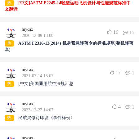
热
[中文]ASTM F2245-14轻型运动飞机设计与性能规范标准中
文翻译
mycax
16
15
2020-12-09 18:00
热
ASTM F2316-12(2014) 机身紧急降落伞的标准规范(整机降落
伞)
mycax
17
1
2021-07-14 15:07
热
[中文]美国通用航空法规汇总
mycax
4
1
2023-12-27 14:07
热
民航局修订印发《事件样例》
mycax