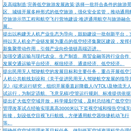
及高端制造;完善低空旅游发展政策;选择一批符合条件的旅游
区、城镇开展多种形式的低空旅游，强化安全监管，推动通用
空旅游示范工程和航空飞行营地建设;推进通用航空与旅游融合
展。
提出以构建无人机产业生态为导向，鼓励建设一批创新平台，
持以无人机全产业链发展为重点的低空经济集聚区建设，发挥
新集聚带动作用，引领产业向价值链高端迈进。
网
加强交通运输与现代农业、生产制造、商贸金融等跨行业合作
发展交通运输平台经济、枢纽经济、通道经济、低空经济。
提出民用无人驾驶航空的发展目标和主要任务，重点开展低空
驾
人机公共航线划设和《关于促进民用无人驾驶航空发展的指导
见》(征求运行研究，组织开展垂直起降载人(VTOL)及物流无
试运行，为制定适航、飞意见稿)空管运行规则、标准提供依据
提出扩大低空空域开放，科学规划空域，及时总结推广低空空
业
管理改革试点经验实现真高3000米以下监视空域和报告空域无
衔接，划设低空目视飞行航线，方便通用航空器快捷机动飞行
等。
空
明确低空空域管理改革目标任务，做到低军空域资源科学合理