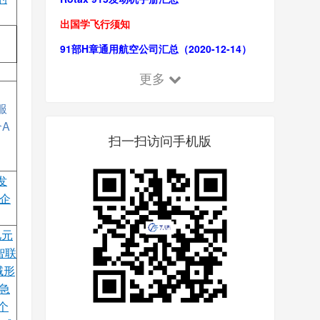
出国学飞行须知
91部H章通用航空公司汇总（2020-12-14）
更多
服
A
扫一扫访问手机版
发
企
亿元
智联
域形
急
个