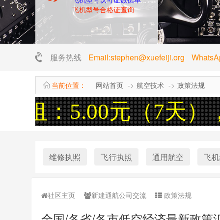
飞机型号合格证查询
服务热线
Email:stephen@xuefeiji.org Whats
当前位置：
网站首页
航空技术
政策法规
招租：5.00元（7天）
维修执照
飞行执照
通用航空
飞机
社区主页
新建通航公司交流
政策法规
全国/各省/各市低空经济最新政策汇总