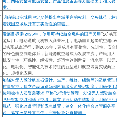
可、网络安全与数据安全、产品信息备案等方面提出了相关要
求。
域
明确提出空域用户定义并提出空域用户的权利、义务规范，标
着我国空域放开有了实质性的突破。
发展目标:到2025年，使用可持续航空燃料的国产民用
飞机
实
范应用，电动通航飞机投入商业应用，电动垂直起降航空器(eV
L)实现试点运行，到2035年，建成具有完整性、先进性、安全
展
的绿色航空制造体系，新能源航空器成为发展主流，产民用大
机安全性、环保性、经济性、舒适性达到世界一流水平，以无
化、电动化、智能化为技术特征的新型通用航空装备实现商业
化、规模化应用。
加强对无人驾驶航空器设计、生产、维修、组装等的适航管理
质量管控，建立产品识别码和所有者实名登记制度，明确使用
行
位和操控人员资质要求;严格飞行活动管理，划设无人驾驶航空
飞行管制空域和适飞空域，建立飞行活动申请制度，明确行活
规范，强化监督管理和应急处置，健全一体化综合监管服务平
台，落实应急处置责任，完善应急处置措施。