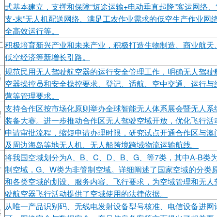
式基本建立，支撑和保障“短途运输+电动垂直起降”客运网络、“
支-末”无人机配送网络、满足工农作业需求的低空生产作业网
全高效运行等。
工
积极培育新兴产业和未来产业，积极打造生物制造、商业航天
低空经济等新增长引路。
规范民用无人驾驶航空器的运行安全管理工作，明确无人驾驶
器
空器操控员和安全操控要求、登记、适航、空中交通、运行与
营等管理要求。
支持合作区按市场化原则举办全球智能无人体系展会暨无人系
深
装备大赛。进一步推动合作区无人驾驶空域开放，优化飞行活
入
申请审批流程，缩短申请办理时限，研究试点开通合作区与澳
及周边海岛等地无人机、无人船跨境跨域物流运输航线。
将我国空域划分为A、B、C、D、B、G、等7类，其中A-B类
方
制空域，G、W类为非管制空域。详细阐述了国家空域的分类
和各类空域的划设、服务内容、飞行要求，为空域管理和无人
驶航空器飞行活动提供了空域使用的法律依据。
从唯一产品识别码、无线电发射设备型号核准、电信设备进网
器