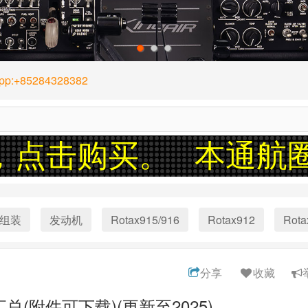
1
2
3
App:+85284328382
，点击购买。
本通航圈
组装
发动机
Rotax915/916
Rotax912
Rota
分享
收藏
(附件可下载)(更新至2025)