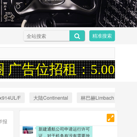
精准搜索
 广告位招租：5.00元
x914UL/F
大陆Continental
林巴赫Limbach
Aust
举报