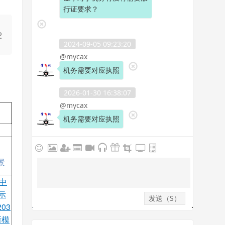
2
景
中
示
03
新模