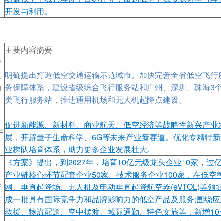
开发与利用。
主要内容摘要
厅
运
明确提出打造低空交通运输示范城市。加快完善全省低空飞行
动
务保障体系，建设省级综合飞行服务站和广州、深圳、珠海3个
类飞行服务站，推进通用机场和无人机起降点建设。
促进新能源、新材料、商业航天、低空经济等战略性新兴产业
作
展，开辟量子生命科学、6G等未来产业新赛道。优化专精特新
业梯队培育体系，助力更多企业发展壮大。
《方案》提出，到2027年，培育10亿元级龙头企业10家，过
产业链核心环节配套企业50家、技术服务企业100家，在低空
产
网、垂直起降场、无人机及电动垂直起降航空器(eVTOL)等领
案
成一批具有国际竞争力和品牌影响力的低空产品及服务;围绕应
救援、物流配送、空中摆渡、城际通勤、特色文旅等，新增10