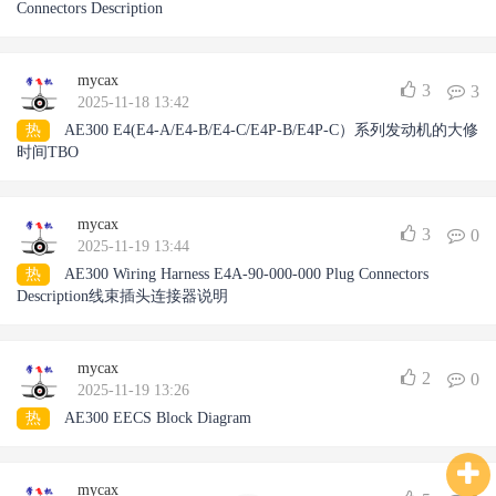
Connectors Description
mycax
3
3
2025-11-18 13:42
热
AE300 E4(E4-A/E4-B/E4-C/E4P-B/E4P-C）系列发动机的大修
时间TBO
mycax
3
0
2025-11-19 13:44
热
AE300 Wiring Harness E4A-90-000-000 Plug Connectors
Description线束插头连接器说明
mycax
2
0
2025-11-19 13:26
热
AE300 EECS Block Diagram
mycax