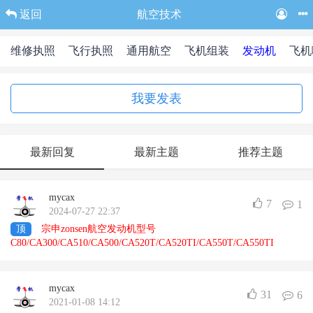
返回
航空技术
维修执照
飞行执照
通用航空
飞机组装
发动机
飞机
我要发表
最新回复
最新主题
推荐主题
mycax
7
1
2024-07-27 22:37
顶
宗申zonsen航空发动机型号
C80/CA300/CA510/CA500/CA520T/CA520TI/CA550T/CA550TI
mycax
31
6
2021-01-08 14:12