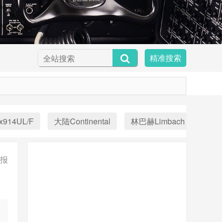
精准搜索
x914UL/F
大陆Continental
林巴赫Limbach
Aust
报