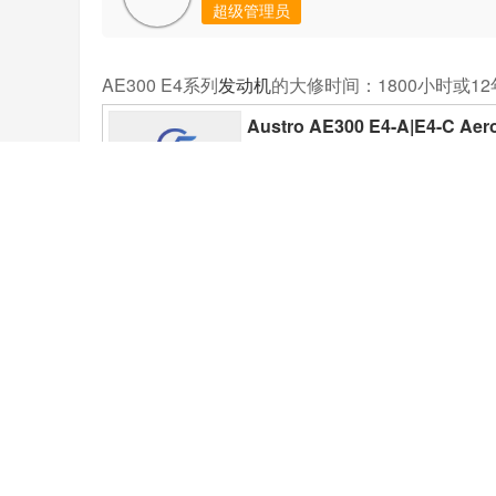
超级管理员
AE300 E4系列
发动机
的大修时间：1800小时或12
Austro AE300 E4-A|E4-C Ae
aft
E4 SeriesJet Fuel Piston En
(Russia, U..
S/N
E4-A-00001 & subsequent
E4-B-00001 & subsequent
E4-C-00001 & subsequent
1800 h
E4P-B-00001 & subsequent
E4P-C-00001 & subsequent