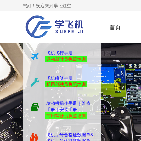
您好！欢迎来到学飞航空
首页
yibiao
飞机飞行手册
运动驾驶员执照培训
飞机维修手册
私用驾驶员执照培训
发动机操作手册｜维修
手册｜安装手册
商用驾驶员执照培训
飞机型号合格证数据单&
飞机型号认可证数据单