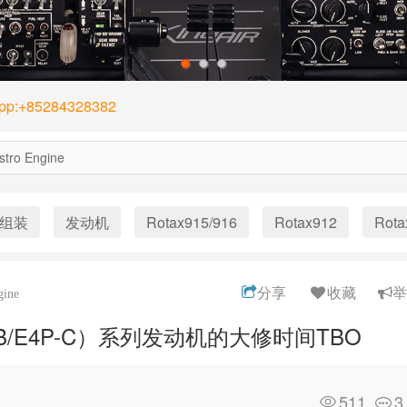
1
2
3
App:+85284328382
stro Engine
组装
发动机
Rotax915/916
Rotax912
Rota
分享
收藏
举
gine
/E4P-B/E4P-C）系列发动机的大修时间TBO
511
3