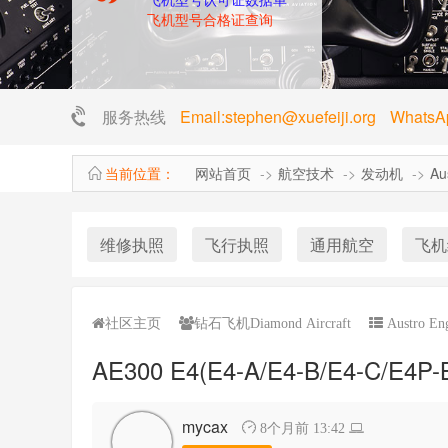
飞机型号合格证查询
服务热线
Email:stephen@xuefeiji.org Whats
当前位置：
网站首页
航空技术
发动机
Au
维修执照
飞行执照
通用航空
飞机
社区主页
钻石飞机Diamond Aircraft
Austro En
AE300 E4(E4-A/E4-B/E4-C
mycax
8个月前 13:42