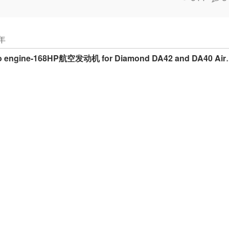
年
ro engine-168HP航空发动机 for Diamond DA42 and DA40 Air
ginesAircraft: DA40NG and DA42Fuel grades:Jet A-1, Jet A, TS-
TBO
ours or 12 years, whichever comes first