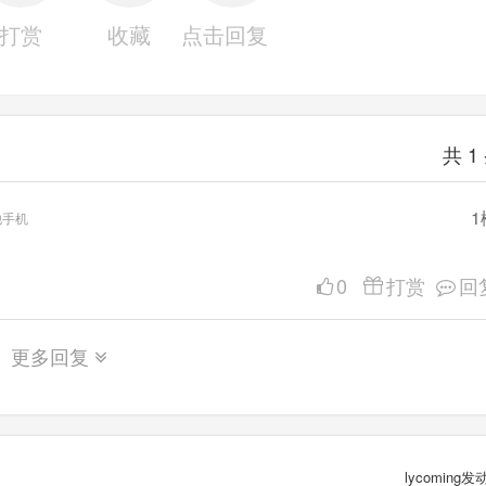
打赏
收藏
点击回复
共
1
1
他手机
0
打赏
回
更多回复
lycoming发