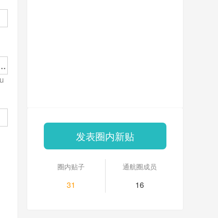
an
u
发表圈内新贴
圈内贴子
通航圈成员
31
16