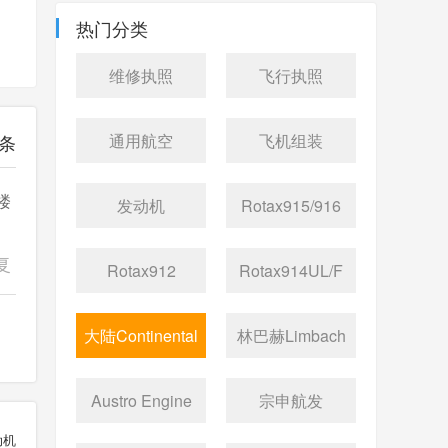
热门分类
维修执照
飞行执照
条
通用航空
飞机组装
楼
发动机
Rotax915/916
复
Rotax912
Rotax914UL/F
大陆Continental
林巴赫Limbach
Austro Engine
宗申航发
动机