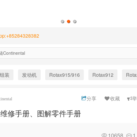
1
2
3
App:+85284328382
Continental
组装
发动机
Rotax915/916
Rotax912
Rota
分享
收藏
举
nental
册、维修手册、图解零件手册
10658
1