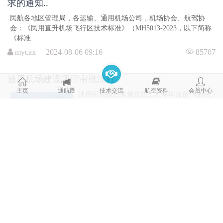
求的通知..
民航各地区管理局，各运输、通用机场公司，机场协会、航驾协
会：《民用直升机场飞行区技术标准》（MH5013-2023，以下简称
《标准..
mycax 2024-08-06 09:16
85707
通用机场建设项目审批流程
主页
通航圈
技术交流
航空资料
会员中心
通用机场项目实施按照2017年印发的《通用
机场分类管理办法》（民航发〔2017〕46
号，以..
mycax 2024-07-18 10:45
306405
罗罗的飞行电气化之路The Flight Electrification Path
of Rolls..
罗罗公司的航空动力发展包含3个方面：一是继续发展燃气涡轮发动
机；二是发展飞发一体化技术；三是发展电推进技术。为了实现公
司..