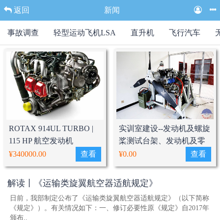
返回
新闻
事故调查
轻型运动飞机LSA
直升机
飞行汽车
ROTAX 914UL TURBO |
实训室建设--发动机及螺旋
115 HP 航空发动机
桨测试台架、发动机及零
部件维修操作台..
¥340000.00
查看
¥0.00
查看
解读丨《运输类旋翼航空器适航规定》
日前，我部制定公布了《运输类旋翼航空器适航规定》（以下简称
《规定》）。有关情况如下：一、修订必要性原《规定》自2017年
颁布..