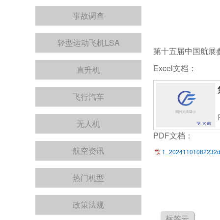
事故调查
轻型运动飞机LSA
第十五届中国航展
Excel文档：
直升机
飞行汽车
无人机
PDF文档：
航空资讯
1_20241101082232d
热门机型
政策法规
标签云