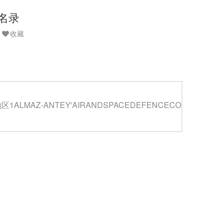
名录
收藏
LMAZ-ANTEY'AIRANDSPACEDEFENCECO