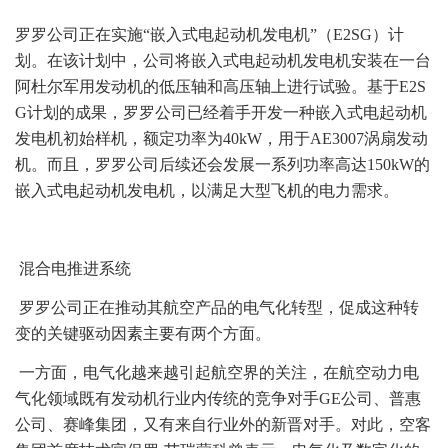
罗罗公司正在实施“嵌入式电起动机发电机”（
E2SG
）计
划。在该计划中，公司将嵌入式电起动机发电机安装在一台
阿杜尔军用发动机的低压轴和高压轴上进行试验。基于
E2S
G
计划的成果，罗罗公司已经着手开发一种嵌入式电起动机
发电机初始样机，额定功率为
40kW
，用于
AE3007
涡扇发动
机。而且，罗罗公司后续还会发展一系列功率高达
150kW
的
嵌入式电起动机发电机，以满足大型飞机的电力需求。
混合电推进系统
罗罗公司正在推动其航空产品的电气化转型，促成这种转
变的关键驱动因素主要有两个方面。
一方面，电气化越来越引起航空界的关注，在航空动力电
气化领域既有发动机行业内传统的竞争对手
GE
公司、普惠
公司、赛峰集团，又有来自行业外的新晋对手。对此，空客