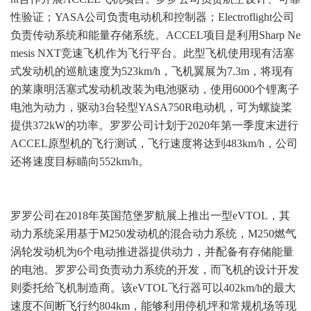
性验证；
YASA
公司负责电动机和控制器；
Electroflight
公司
负责传动系统和能量存储系统。
ACCEL
项目是利用
Sharp Ne
mesis NXT
竞速飞机作为飞行平台。此型飞机使用现有活塞
式发动机的巡航速度为
523km/h
，飞机翼展为
7.3m
，将现有
的莱康明活塞式发动机改装为电池驱动，使用
6000
个锂离子
电池为动力，驱动
3
台轻型
YASA750R
电动机，可为螺旋桨
提供
372kW
的功率。罗罗公司计划于
2020
年第一季度末进行
ACCEL
原型机的飞行测试，飞行速度将达到
483km/h
，公司
还将速度目标瞄向
552km/h
。
罗罗公司在
2018
年英国范堡罗航展上推出一型
eVTOL
，其
动力系统采用基于
M250
发动机的混合动力系统，
M250
燃气
涡轮发动机为
6
个电动推进器提供动力，并配备有存储能量
的电池。罗罗公司负责动力系统的开发，而飞机的设计开发
则委托给飞机制造商。该
eVTOL
飞行器可以
402km/h
的最大
速度不间断飞行约
804km
，能够利用停机坪和常规机场等现