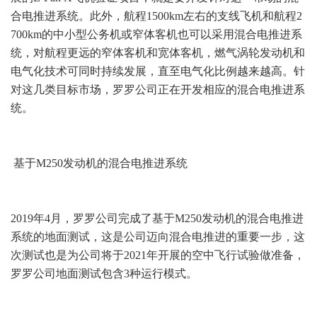
合电推进系统。此外，航程
1500km
左右的支线飞机和航程
2
700km
的中小型公务机或窄体客机也可以采用混合电推进系
统，对航程更远的窄体客机和宽体客机，燃气涡轮发动机和
电气化技术可同时持续发展，直至电气化比例越来越高。针
对这几类目标市场，罗罗公司正在开发相应的混合电推进系
统。
基于
M250
发动机的混合电推进系统
2019
年
4
月，罗罗公司完成了基于
M250
发动机的混合电推进
系统的地面测试，这是公司迈向混合电推进的重要一步，这
次测试也是为公司将于
2021
年开展的空中飞行试验做准备，
罗罗公司地面测试包含
3
种运行模式。