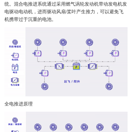
统。混合电推进系统通过采用燃气涡轮发动机带动发电机发
电驱动电动机，进而驱动风扇/桨叶产生推力，可以避免飞
机携带过于沉重的电池。
全电推进原理