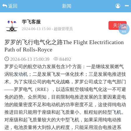
返回
新闻
学飞客服
关注
2024-06-13 15:00 - 超级管理员
海报
罗罗的飞行电气化之路The Flight Electrification
Path of Rolls-Royce
2024-06-13 15:00:39
84492
罗罗公司的航空动力发展包含3个方面：一是继续发展燃气
涡轮
发动机
；二是发展飞发一体化技术；三是发展电推进技
术。为了实现公司的电气化战略，罗罗公司成立了电气部门
——罗罗电气（RRE），以适应航空领域电气化这一不可避
免的趋势。众所周知，目前限制电推进发展的主要因素是电
池的能量密度不足和电动机的功率密度不足，这使得纯电动
推进目前只能用于座级和起飞质量小、航程短的轻型
飞机
。
对座级和起飞质量较大的大中型飞机，如果采用纯电动推
进，电池质量将大到惊人的程度，只能采用混合电推进系