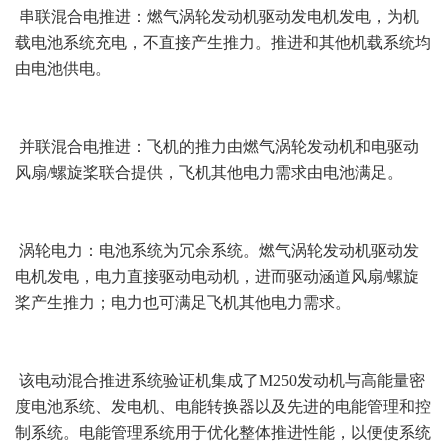
串联混合电推进：燃气涡轮发动机驱动发电机发电，为机
载电池系统充电，不直接产生推力。推进和其他机载系统均
由电池供电。
并联混合电推进：飞机的推力由燃气涡轮发动机和电驱动
风扇
/
螺旋桨联合提供，飞机其他电力需求由电池满足。
涡轮电力：电池系统为冗余系统。燃气涡轮发动机驱动发
电机发电，电力直接驱动电动机，进而驱动涵道风扇
/
螺旋
桨产生推力；电力也可满足飞机其他电力需求。
该电动混合推进系统验证机集成了
M250
发动机与高能量密
度电池系统、发电机、电能转换器以及先进的电能管理和控
制系统。电能管理系统用于优化整体推进性能，以便使系统