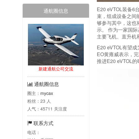
E20 eVTOL
通航圈信息
束，组成设备之间能
够参与其中，这也将
示。 作为一家国
主要飞机、直升机
E20 eVTOL
EO黄雍威表示，
推进E20 eVTO
新建通航公司交流
通航圈信息
圈主：
mycax
粉丝：23 人
人气：45711 关注度
联系方式
电话：