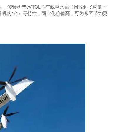
型，倾转构型eVTOL具有载重比高（同等起飞重量下
升机的1/4）等特性，商业化价值高，可为乘客节约更