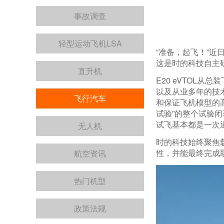
事故调查
轻型运动飞机LSA
“准备，起飞！”
这是时的科技自主研
直升机
E20 eVTOL
以及从业多年的技
飞行汽车
和保证飞机模型的
试验”的整个试验闭
试飞基本都是一次
无人机
时的科技始终聚焦载
性，并能最终完成
航空资讯
热门机型
政策法规