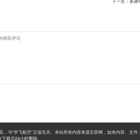
下一页：
莱康明
见，与“学飞航空”立场无关。本站所有内容来源互联网，如有内容、文件
下载后24小时删除。