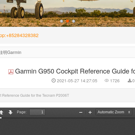
1
2
3
App:+85284328382
佳明Garmin
Garmin G950 Cockpit Reference Guide f
2021-05-27 14:27:05
1726
0
t Reference Guide for the Tecnam P2006T