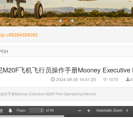
1
2
3
App:+85284328382
POH
20F飞机飞行员操作手册Mooney Executive M20F 
2024-09-05 16:41:25
1079
0
册Mooney Executive M20F Pilot Operatoring Manual