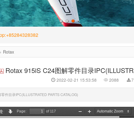
1
2
3
App:+85284328382
Rotax
Rotax 915iS C24图解零件目录IPC(ILLUSTR
2022-02-21 15:53:58
2088
7
图解零件目录IPC(ILLUSTRATED PARTS CATALOG)