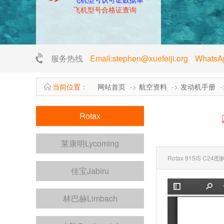
飞机型号合格证查询
服务热线
Email:stephen@xuefeiji.org Whats
当前位置：
网站首页
航空资料
发动机手册
Rotax
莱康明Lycoming
Rotax 915iS C24
佳宝Jabiru
林巴赫Limbach