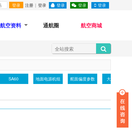
登录
注册
|
登录
登录
登录
登录
航空资料
通航圈
航空商城
SA60
地面电源机组
舵面偏度参数
大气透射仪