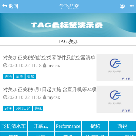
返回
学飞航空
TAG:美加
对美加征关税的航空类零部件及航空器清单
2020-10-22 11:18
mycax
关税
清单
美加
对美加征关税6月1日起实施 含直升机等24项
2020-10-22 11:32
mycax
24项
6月1日起
关税
飞机清水车
开幕式
Performance
揭秘
西锐