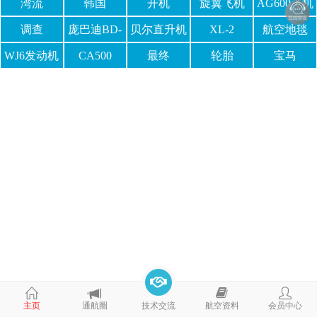
湾流
韩国
开机
旋翼飞机
AG600飞机
调查
庞巴迪BD-
贝尔直升机
XL-2
航空地毯
700
525
WJ6发动机
CA500
最终
轮胎
宝马
主页
通航圈
技术交流
航空资料
会员中心