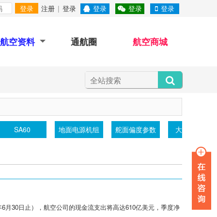
登录
注册
|
登录
登录
登录
登录
航空资料
通航圈
航空商城
SA60
地面电源机组
舵面偏度参数
大气透射仪
年6月30日止），航空公司的现金流支出将高达610亿美元，季度净