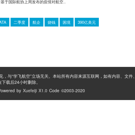
析基于国际航协上周发布的疫情对航空..
IATA
二季度
航企
烧钱
困境
390亿美元
见，与“学飞航空”立场无关。本站所有内容来源互联网，如有内容、文件
下载后24小时删除。
owered by
Xuefeiji X1.0
Code ©2003-2020