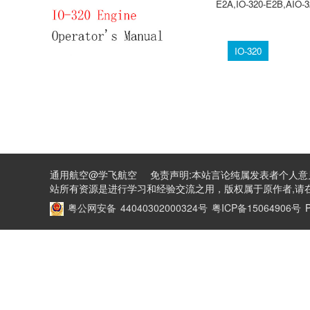
E2A,IO-320-E2B,AIO-
IO-320
通用航空@学飞航空 免责声明:本站言论纯属发表者个人意
站所有资源是进行学习和经验交流之用，版权属于原作者,请在
粤公网安备 44040302000324号
粤ICP备15064906号
P