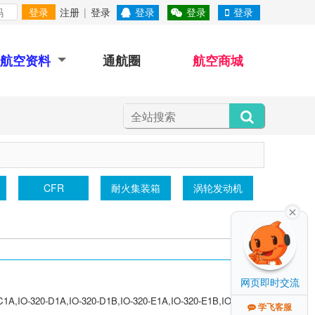
登录
注册
|
登录
登录
登录
登录
航空资料
通航圈
航空商城
直升机
KLA-100
铸铁平台
辽翔动⼒
螺
网页即时交流
,IO-320-D1A,IO-320-D1B,IO-320-E1A,IO-320-E1B,IO-320-
学飞客服