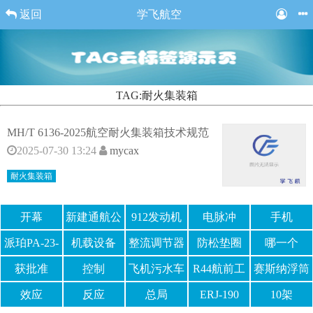
返回
学飞航空
TAG:耐火集装箱
MH/T 6136-2025航空耐火集装箱技术规范
2025-07-30 13:24
mycax
耐火集装箱
开幕
新建通航公
912发动机
电脉冲
手机
司
派珀PA-23-
机载设备
整流调节器
防松垫圈
哪一个
160
获批准
控制
飞机污水车
R44航前工
赛斯纳浮筒
作单
效应
反应
总局
ERJ-190
10架