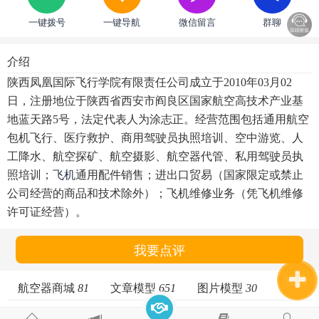
一键拨号
一键导航
微信留言
群聊
介绍
陕西凤凰国际飞行学院有限责任公司成立于2010年03月02
日，注册地位于陕西省西安市阎良区国家航空高技术产业基
地蓝天路5号，法定代表人为涂志正。经营范围包括通用航空
包机飞行、医疗救护、商用驾驶员执照培训、空中游览、人
工降水、航空探矿、航空摄影、航空器代管、私用驾驶员执
照培训；
飞机
通用配件销售；进出口贸易（国家限定或禁止
公司经营的商品和技术除外）；飞机维修业务（凭飞机维修
许可证经营）。
我要点评
贴子
图片
产品
航空器商城
81
文章模型
651
图片模型
30