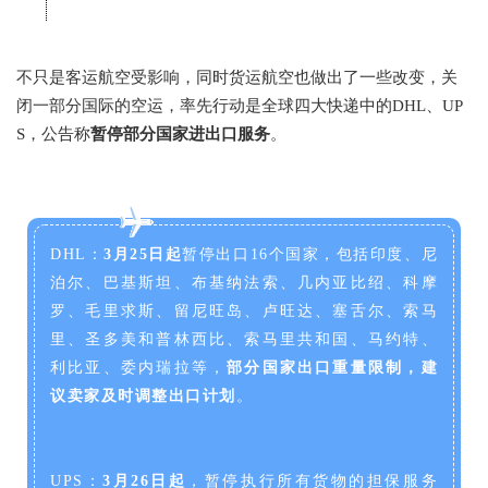
不只是客运航空受影响，同时货运航空也做出了一些改变，关
闭一部分国际的空运，率先行动是
全球四大快递中的DHL、UP
S，公告称
暂停部分国家进出口服务
。
DHL：
3月25日
起
暂停出口16个国家，包括印度、尼
泊尔、巴基斯坦、布基纳法索、几内亚比绍、科摩
罗、毛里求斯、留尼旺岛、卢旺达、塞舌尔、索马
里、圣多美和普林西比、索马里共和国、马约特、
利比亚、委内瑞拉等，
部分国家出口重量限制，建
议卖家及时调整出口计划
。
UPS：
3月26日起
，暂停执行所有货物的担保服务