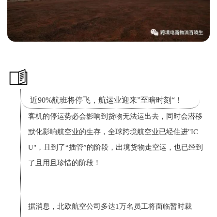
五、根据疫情防控需要，我局可能出台进一步收紧国际客运航班总
公司密切关注、提前研判，做好已售机票的延期、退票等处置工作
六、各航空公司可利用
客机执行全货运航班，不计入客运航班总量
七、各航空公司根据本通知第一条调整的航班计划
自2020年3月29
近90%航班将停飞，航运业迎来”至暗时刻“！
客机的停运势必会影响到货物无法运出去，同时会潜移
八、本通知自发布之日起生效，截止日期另行通知。自本通知生效之
默化影响航空业的生存，全球跨境航空业已经住进"IC
20〕11号通知失效。
U"，且到了“插管”的阶段，出境货物走空运，也已经到
了且用且珍惜的阶段！
据消息，北欧航空公司多达1万名员工将面临暂时裁