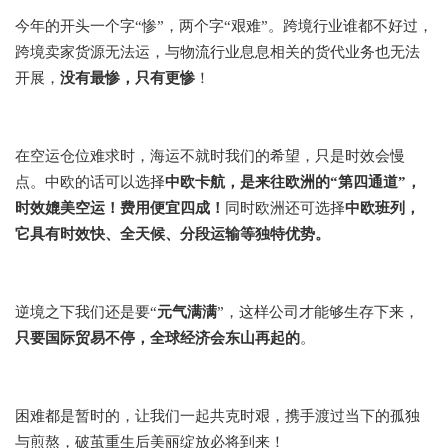
今年的开头一个字“惨”，两个字“艰难”。跨境行业谁都不好过，
跨境卖家货源无法运，与物流行业息息相关的货代业务也无法
开展，
没有最惨，只有更惨
！
在空运仓位难求时，海运不就时我们的希望，只是时效会慢
点。中欧的话可以选择
中欧卡航，是来往欧洲的“第四通道”，
中欧班列，
时效媲美空运！费用便宜四成！
同时欧洲还可选择
它具有时效快、全天候、分段运输等独特优势。
逆境之下我们还是要“
元气满满
”，这样公司才能够生存下来，
只要国际贸易不停，全球经济会东山再起的
。
困难都是暂时的，让我们一起共克时艰，携手渡过当下的孤独
与煎熬，破茧重生后美丽绽放必将到来！